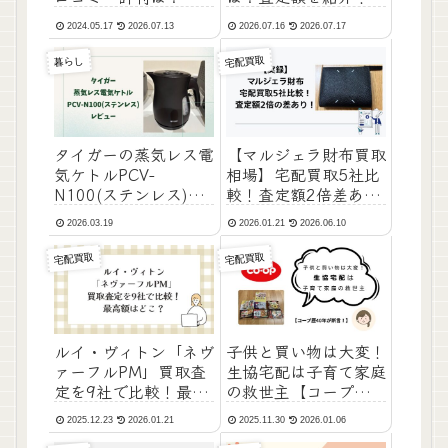
2024.05.17
2026.07.13
2026.07.16
2026.07.17
宅配買取
暮らし
タイガーの蒸気レス電
【マルジェラ財布買取
気ケトルPCV-
相場】宅配買取5社比
N100(ステンレス)レ
較！査定額2倍差あ
ビュー
り！
2026.03.19
2026.01.21
2026.06.10
宅配買取
宅配買取
ルイ・ヴィトン「ネヴ
子供と買い物は大変！
ァーフルPM」買取査
生協宅配は子育て家庭
定を9社で比較！最高
の救世主【コープ歴
額はどこ？
40年が断言！】
2025.12.23
2026.01.21
2025.11.30
2026.01.06