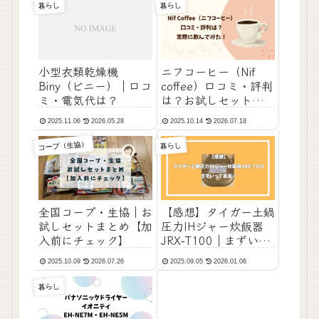
暮らし
暮らし
ニフコーヒー（Nif
小型衣類乾燥機
coffee）口コミ・評判
Biny（ビニー）｜口コ
は？お試しセットを飲
ミ・電気代は？
んでみた！
2025.11.06
2026.05.28
2025.10.14
2026.07.18
コープ（生協）
暮らし
全国コープ・生協｜お
【感想】タイガー土鍋
試しセットまとめ【加
圧力IHジャー炊飯器
入前にチェック】
JRX-T100｜まずいっ
て本当？
2025.10.09
2026.07.26
2025.09.05
2026.01.06
暮らし