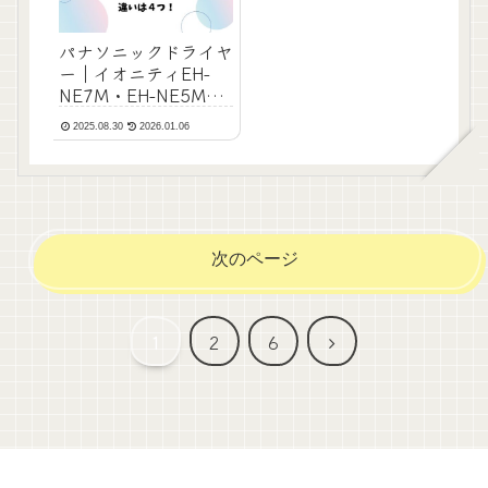
パナソニックドライヤ
ー｜イオニティEH-
NE7M・EH-NE5Mの
違いは４つ！
2025.08.30
2026.01.06
次のページ
次
1
2
6
へ