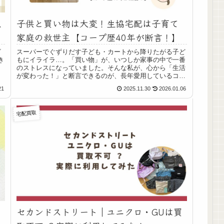
取
子供と買い物は大変！生協宅配は子育て
家庭の救世主【コープ歴40年が断言！】
ざ
スーパーでぐずりだす子ども・カートから降りたがる子ど
き
もにイライラ…。「買い物」が、いつしか家事の中で一番
し
のストレスになっていました。そんな私が、心から「生活
が変わった！」と断言できるのが、長年愛用しているコー
プ（生協）の宅配サービスです。実家時代から数えると、
21
2025.11.30
2026.01.06
我が家はなんと40年以上のコープ歴！本記事では、生協の
宅配がなぜ子育て家庭の「救世主」なのか、そのメリット
を正直に紹介します。
宅配買取
セカンドストリート｜ユニクロ・GUは買