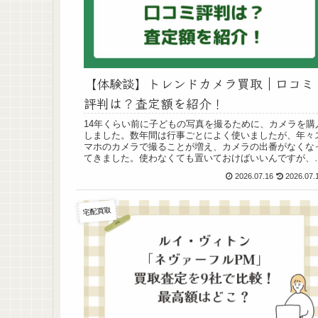
【体験談】トレンドカメラ買取｜口コミ
評判は？査定額を紹介！
14年くらい前に子どもの写真を撮るために、カメラを購
しました。数年間は行事ごとによく使いましたが、年々
マホのカメラで撮ることが増え、カメラの出番がなくな
てきました。使わなくても置いておけばいいんですが、
捨離中なのでカメラを手放そうかなという考えが出てき
2026.07.16
2026.07.
した。まずはまだ価値があるのか？買取に出せばいくら
なるのか？気になったので、トレンドカメラの買取を利
しました。本記事では、10年以上前に購入したカメラを
宅配買取
レンドカメラの宅配買取を利用した体験談を紹介します