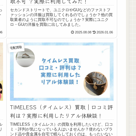
取不可 ？実際に利用してみた！
っ
セカンドストリートで、ユニクロやGUなどのファストフ
・
ァッションの洋服は買取してくれるのでしょうか？他の買
取業者のように買取不可なのでしょうか？実際にユニク
ロ・GUの洋服を買取に出してみました。
06
2025.08.08
2026.01.06
宅配買取
TIMELESS（タイムレス）買取｜口コミ評
判は？実際に利用したリアル体験談！
ル
TIMELESS（タイムレス）の買取を利用したいけど、口コ
リ
ミ・評判が気になっている人はいませんか？使わないブラ
ンド品や貴金属を自宅で眠らしておくのは、もったいない