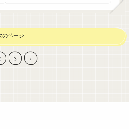
次のページ
次
2
3
へ