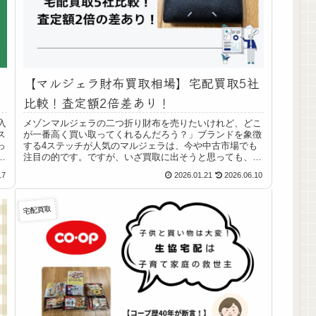
【マルジェラ財布買取相場】宅配買取5社
比較！査定額2倍差あり！
入
メゾンマルジェラの二つ折り財布を売りたいけれど、どこ
ス
が一番高く買い取ってくれるんだろう？」ブランドを象徴
っ
する4ステッチが人気のマルジェラは、今や中古市場でも
断
注目の的です。ですが、いざ買取に出そうと思っても、買
ま
取業者によって査定額には驚くほどの開きがあります。今
17
2026.01.21
2026.06.10
に
回、私は実際にメゾンマルジェラの二つ折り財布を、人気
用
の宅配買取5社へ査定に出しました。結果から言うと、最
ト
高値と最安値では15,000円もの差がつきました。リブラ：
宅配買取
。
30,000円（キャンペーン適用）ティファナ：15,000円マル
ジェラを売る前に絶対に知っておきたい、リアルな買取相
場の真実をすべてお見せします。