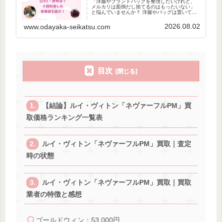
「洋服やブランドバッグを整理したいけれど、
メルカリは面倒だし捨てるのはもったいない」
と悩んでいませんか？ 洋服やバッグは置いてお
くだけで価値が下がっちゃうので、実は今出す
のが一番おトクなんです。 とはいえ、「買取価
2026.08.02
www.odayaka-seikatsu.com
格が安すぎたらどうしよう」と不安で迷ってい
る方は多いはずです。 そこで今回は、
RIBLA（リブラ）の口コミを調べつつ、私が4回
利用した実際の買取価格を公開します！
目次
【結論】ルイ・ヴィトン「ネヴァーフルPM」買
取価格ランキング一覧表
ルイ・ヴィトン「ネヴァーフルPM」買取｜査定
時の状態
ルイ・ヴィトン「ネヴァーフルPM」買取｜買取
業者の特徴と感想
ゴールドウィン：53,000円