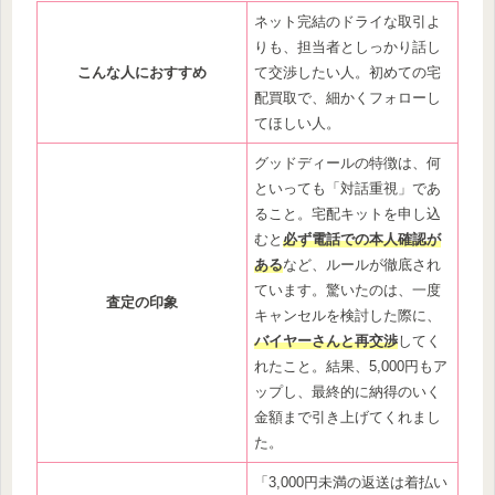
ネット完結のドライな取引よ
りも、担当者としっかり話し
こんな人におすすめ
て交渉したい人。初めての宅
配買取で、細かくフォローし
てほしい人。
グッドディールの特徴は、何
といっても「対話重視」であ
ること。宅配キットを申し込
むと
必ず電話での本人確認が
ある
など、ルールが徹底され
ています。驚いたのは、一度
査定の印象
キャンセルを検討した際に、
バイヤーさんと再交渉
してく
れたこと。結果、5,000円もア
ップし、最終的に納得のいく
金額まで引き上げてくれまし
た。
「3,000円未満の返送は着払い