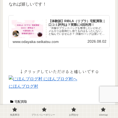
なれば嬉しいです！
【体験談】RIBLA（リブラ）宅配買取｜
口コミ評判は？実際に4回利用！
「洋服やブランドバッグを整理したいけれど、
メルカリは面倒だし捨てるのはもったいない」
と悩んでいませんか？ 洋服やバッグは置いてお
くだけで価値が下がっちゃうので、実は今出す
のが一番おトクなんです。 とはいえ、「買取価
2026.08.02
www.odayaka-seikatsu.com
格が安すぎたらどうしよう」と不安で迷ってい
る方は多いはずです。 そこで今回は、
RIBLA（リブラ）の口コミを調べつつ、私が4回
利用した実際の買取価格を公開します！
↓クリックしていただけると嬉しいです☺
にほんブログ村
宅配買取
免責事項
プライバシーポリシー
お問合せ
sitemap