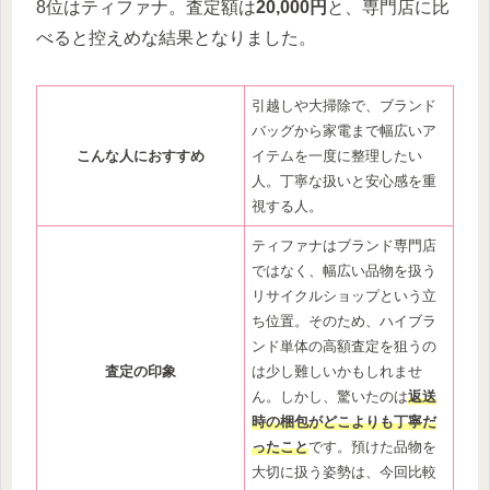
8位はティファナ。査定額は
20,000円
と、専門店に比
べると控えめな結果となりました。
引越しや大掃除で、ブランド
バッグから家電まで幅広いア
こんな人におすすめ
イテムを一度に整理したい
人。丁寧な扱いと安心感を重
視する人。
ティファナはブランド専門店
ではなく、幅広い品物を扱う
リサイクルショップという立
ち位置。そのため、ハイブラ
ンド単体の高額査定を狙うの
査定の印象
は少し難しいかもしれませ
ん。しかし、驚いたのは
返送
時の梱包がどこよりも丁寧だ
ったこと
です。預けた品物を
大切に扱う姿勢は、今回比較