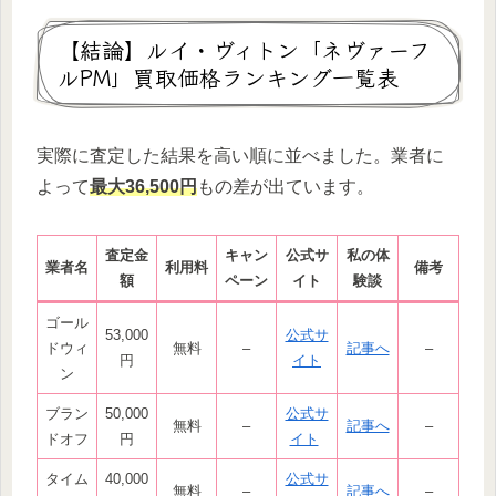
【結論】ルイ・ヴィトン「ネヴァーフ
ルPM」買取価格ランキング一覧表
実際に査定した結果を高い順に並べました。業者に
よって
最大36,500円
もの差が出ています。
査定金
キャン
公式サ
私の体
業者名
利用料
備考
額
ペーン
イト
験談
ゴール
53,000
公式サ
ドウィ
無料
–
記事へ
–
円
イト
ン
ブラン
50,000
公式サ
無料
–
記事へ
–
ドオフ
円
イト
タイム
40,000
公式サ
無料
–
記事へ
–