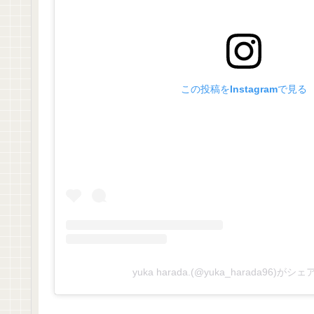
この投稿をInstagramで見る
yuka harada.(@yuka_harada96)が