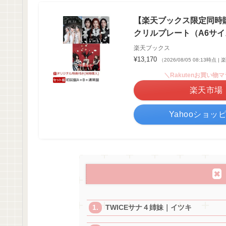
【楽天ブックス限定同時購
クリルプレート（A6サイズ）)
楽天ブックス
¥13,170
（2026/08/05 08:13時点
＼Rakutenお買い物
楽天市場
Yahooショッ
TWICEサナ４姉妹｜イツキ