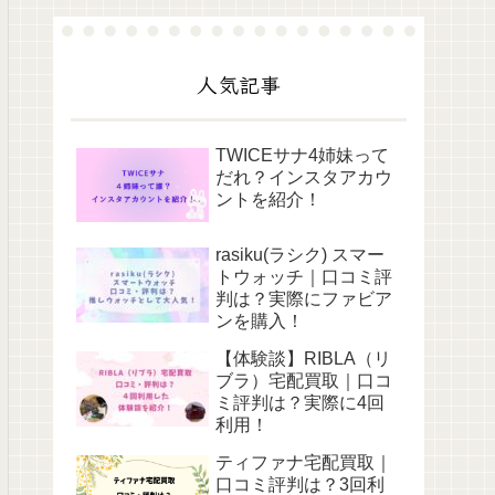
人気記事
TWICEサナ4姉妹って
だれ？インスタアカウ
ントを紹介！
rasiku(ラシク) スマー
トウォッチ｜口コミ評
判は？実際にファビア
ンを購入！
【体験談】RIBLA（リ
ブラ）宅配買取｜口コ
ミ評判は？実際に4回
利用！
ティファナ宅配買取｜
口コミ評判は？3回利