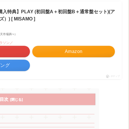
入特典】PLAY (初回盤A＋初回盤B＋通常盤セット)(ア
 [ MISAMO ]
 | 楽天市場調べ）
マラソン／
Amazon
ピング
ポチップ
目次