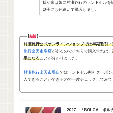
我が家は娘に村瀬鞄行のランドセルを
息子にも色違いで購入しまし。
【
結論
】
村瀬鞄行公式オンラインショップでは早期割引・
鞄行楽天市場店
があるのでそちらで購入すれば、
果になる
ことが分かりました。
村瀬鞄行楽天市場店
ではランドセル割引クーポン
入できることができるので一度チェックしてみて
2027 「BOLCA ボ