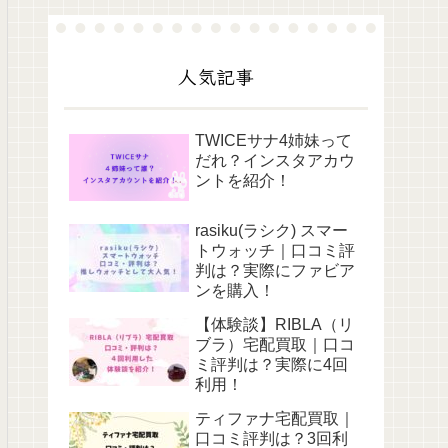
人気記事
TWICEサナ4姉妹って
だれ？インスタアカウ
ントを紹介！
rasiku(ラシク) スマー
トウォッチ｜口コミ評
判は？実際にファビア
ンを購入！
【体験談】RIBLA（リ
ブラ）宅配買取｜口コ
ミ評判は？実際に4回
利用！
ティファナ宅配買取｜
口コミ評判は？3回利