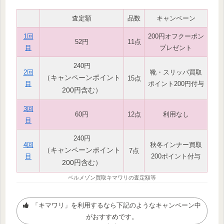
査定額
品数
キャンペーン
1回
200円オフクーポン
52円
11点
目
プレゼント
240円
2回
靴・スリッパ買取
（キャンペーンポイント
15点
目
ポイント200円付与
200円含む）
3回
60円
12点
利用なし
目
240円
4回
秋冬インナー買取
（キャンペーンポイント
7点
目
200ポイント付与
200円含む）
ベルメゾン買取キマワリの査定額等
「キマワリ」を利用するなら下記のようなキャンペーン中
がおすすめです。