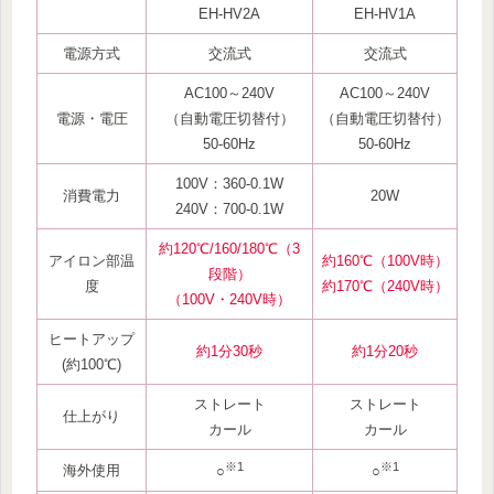
EH-HV2A
EH-HV1A
電源方式
交流式
交流式
AC100～240V
AC100～240V
電源・電圧
（自動電圧切替付）
（自動電圧切替付）
50-60Hz
50-60Hz
100V：360-0.1W
消費電力
20W
240V：700-0.1W
約120
℃
/160/180℃（3
アイロン部温
約160℃（100V時）
段階）
度
約170℃（240V時）
（100V・240V時）
ヒートアップ
約1分30秒
約1分20秒
(約100℃)
ストレート
ストレート
仕上がり
カール
カール
※1
※1
海外使用
○
○