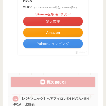
HV2A
¥4,800
（2025/04/03 20:51時点 | Amazon調べ）
＼Rakutenお買い物マラソン／
楽天市場
Amazon
Yahooショッピング
ポチップ
目次
【パナソニック】へアアイロンEH-HV2AとEH-
HV1A｜比較表