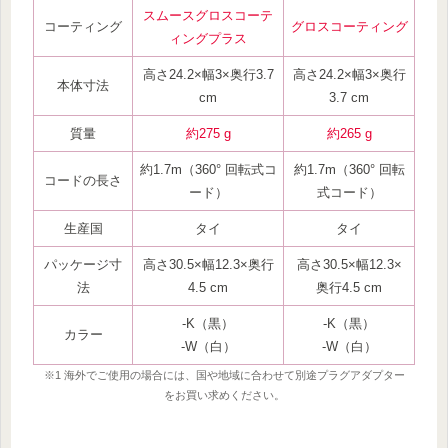
スムースグロスコー
テ
コーティング
グロスコーティング
ィングプラス
高さ24.2×幅3×奥行3.7
高さ24.2×幅3×奥行
本体寸法
cm
3.7 cm
質量
約275 g
約265 g
約1.7m（360° 回転式コ
約1.7m（360° 回転
コードの長さ
ード）
式コード）
生産国
タイ
タイ
パッケージ寸
高さ30.5×幅12.3×奥行
高さ30.5×幅12.3×
法
4.5 cm
奥行4.5 cm
‐K（黒）
‐K（黒）
カラー
‐W（白）
‐W（白）
※1 海外でご使用の場合には、国や地域に合わせて別途プラグアダプター
をお買い求めください。