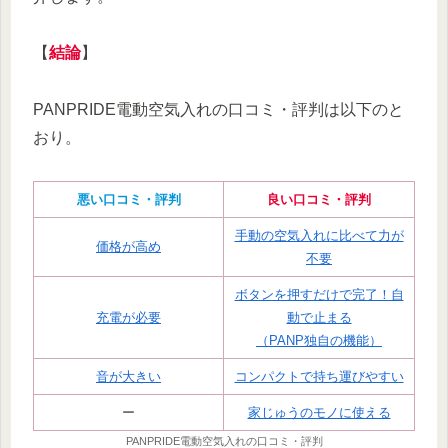
【
結論
】
PANPRIDE電動空気入れの口コミ・評判は以下のと
おり。
悪い口コミ
・評判
良い口コミ
・評判
手動の空気入れに比べて力が
価格が高め
不要
ボタンを押すだけで完了！自
充電が必要
動で止まる
（PANP独自の機能）
音が大きい
コンパクトで持ち運びやすい
ー
家じゅうのモノに使える
PANPRIDE電動空気入れの口コミ・評判