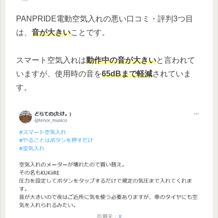
PANPRIDE電動空気入れの悪い口コミ・評判3つ目
は、
音が大きい
ことです。
スマート空気入れは
動作中の音が大きい
と言われて
いますが、使用時の音を
65dBまで軽減
されていま
す。
引用元：
X