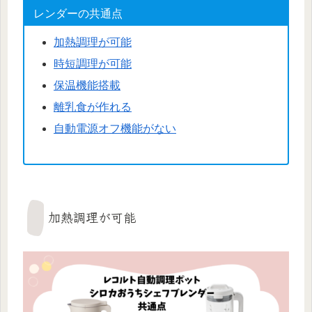
レンダーの共通点
加熱調理が可能
時短調理が可能
保温機能搭載
離乳食が作れる
自動電源オフ機能がない
加熱調理が可能