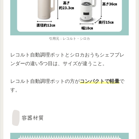
引用元：レコルト・シロカ
レコルト自動調理ポットとシロカおうちシェフブレ
ンダーの違い5つ目は、サイズが違うこと。
レコルト自動調理ポットの方が
コンパクトで軽量
で
す。
容器材質