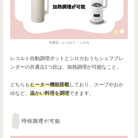
引用元：レコルト・シロカ
レコルト自動調理ポットとシロカおうちシェフブレ
ンダーの共通点1つ目は、加熱調理が可能なこと。
どちらも
ヒーター機能搭載
しており、スープやおか
ゆなど、
温かい料理を調理
できます。
時短調理が可能