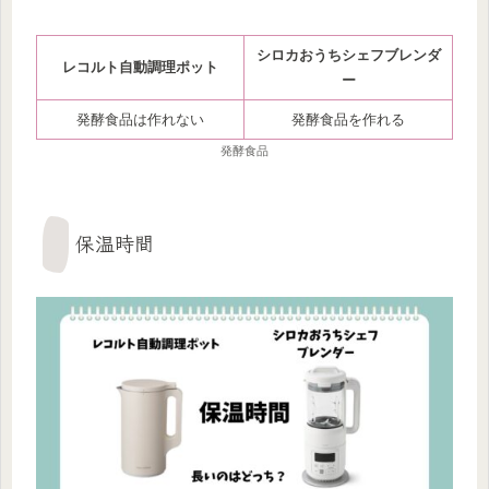
シロカおうちシェフブレンダ
レコルト自動調理ポット
ー
発酵食品は作れない
発酵食品を作れる
発酵食品
保温時間