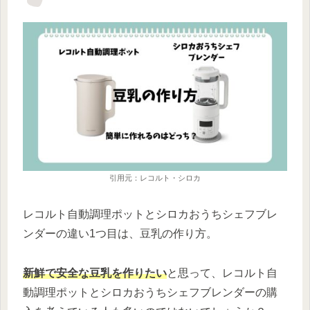
引用元：レコルト・シロカ
レコルト自動調理ポットとシロカおうちシェフブレ
ンダーの違い1つ目は、豆乳の作り方。
新鮮で安全な豆乳を作りたい
と思って、レコルト自
動調理ポットとシロカおうちシェフブレンダーの購