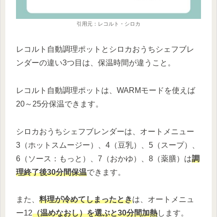
引用元：レコルト・シロカ
レコルト自動調理ポットとシロカおうちシェフブレ
ンダーの違い3つ目は、保温時間が違うこと。
レコルト自動調理ポットは、WARMモードを使えば
20～25分保温できます。
シロカおうちシェフブレンダーは、オートメニュー
3（ホットスムージー）、4（豆乳）、5（スープ）、
6（ソース：もっと）、7（おかゆ）、8（薬膳）は
調
理終了後30分間保温
できます。
また、
料理が冷めてしまったとき
は、オートメニュ
ー12
（温めなおし）を選ぶと30分間加熱
します。