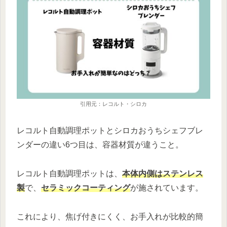
引用元：レコルト・シロカ
レコルト自動調理ポットとシロカおうちシェフブレ
ンダーの違い6つ目は、容器材質が違うこと。
レコルト自動調理ポットは、
本体内側はステンレス
製
で、
セラミックコーティング
が施されています。
これにより、焦げ付きにくく、お手入れが比較的簡