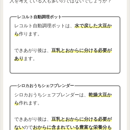
入を考えている人も多いのではないでしょうか？
レコルト自動調理ポット
レコルト自動調理ポットは、
水で戻した大豆か
ら
作ります。
できあがり後は、
豆乳とおからに分ける必要が
あり
ます。
シロカおうちシェフブレンダー
シロカおうちシェフブレンダーは、
乾燥大豆か
ら
作れます。
できあがり後は、
豆乳とおからに分ける必要が
ない
ので
おからに含まれている豊富な栄養分も