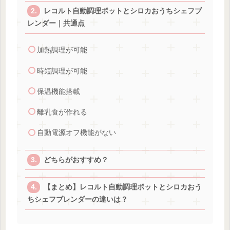
レコルト自動調理ポットとシロカおうちシェフブ
レンダー｜共通点
加熱調理が可能
時短調理が可能
保温機能搭載
離乳食が作れる
自動電源オフ機能がない
どちらがおすすめ？
【まとめ】レコルト自動調理ポットとシロカおう
ちシェフブレンダーの違いは？