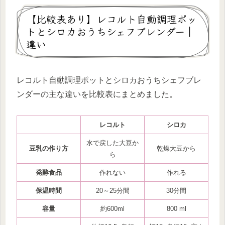
【比較表あり】レコルト自動調理ポッ
トとシロカおうちシェフブレンダー｜
違い
レコルト自動調理ポットとシロカおうちシェフブレ
ンダーの主な違いを比較表にまとめました。
レコルト
シロカ
水で戻した大豆か
豆乳の作り方
乾燥大豆から
ら
発酵食品
作れない
作れる
保温時間
20～25分間
30分間
容量
約600ml
800 ml