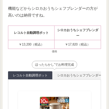
機能などからシロカおうちシェフブレンダーの方が
高いのは納得ですね。
シロカおうちシェフブレンダ
レコルト自動調理ポット
ー
￥13,200（税込）
￥17,820（税込）
価格
ほったらかし”でお料理完成
レコルト自動調理ポット
シロカおうちシェフブレンダー