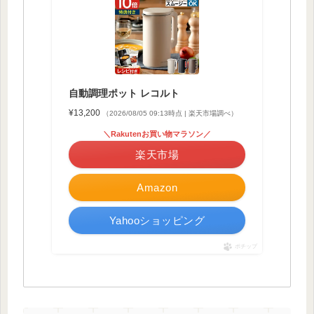
自動調理ポット レコルト
¥13,200
（2026/08/05 09:13時点 | 楽天市場調べ）
＼Rakutenお買い物マラソン／
楽天市場
Amazon
Yahooショッピング
ポチップ