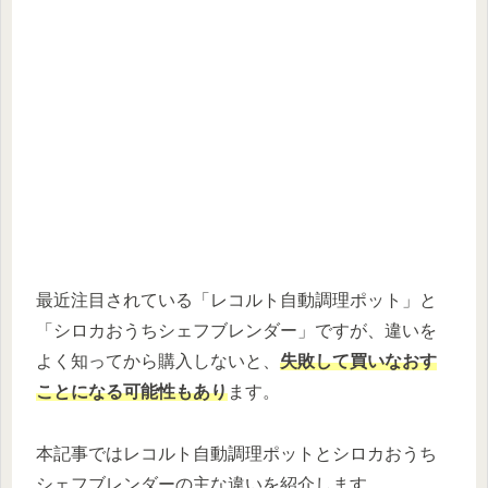
最近注目されている「レコルト自動調理ポット」と
「シロカおうちシェフブレンダー」ですが、違いを
よく知ってから購入しないと、
失敗して買いなおす
ことになる可能性もあり
ます。
本記事ではレコルト自動調理ポットとシロカおうち
シェフブレンダーの主な違いを紹介します。