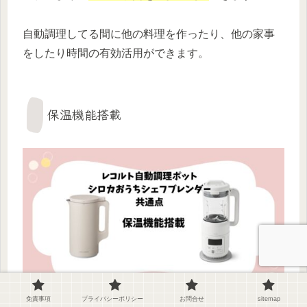
自動調理してる間に他の料理を作ったり、他の家事
をしたり時間の有効活用ができます。
保温機能搭載
免責事項
プライバシーポリシー
お問合せ
sitemap
引用元：レコルト・シロカ