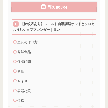
目次
【比較表あり】レコルト自動調理ポットとシロカ
おうちシェフブレンダー｜違い
豆乳の作り方
発酵食品
保温時間
容量
サイズ
容器材質
価格