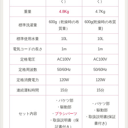
く）
く）
重量
4.8Kg
4.7Kg
600g（乾燥時の布
600g(乾燥時の布質
標準洗濯量
質量）
量)
標準使用水量
10L
10L
電気コードの長さ
1m
1m
定格電圧
AC100V
AC100V
定格周波数
50/60Hz
50/60Hz
定格消費電力
120W
120W
連続運転時間
15分
15分
・バケツ部
・バケツ部
・駆動部
・駆動部
セット内容
・
ブラシパーツ
・取扱説明書(保証
・取扱説明書（保
書付き)
証書付き）