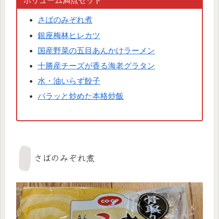
ボリューム満点セット
さばのみぞれ煮
銀座梅林ヒレカツ
国産野菜の五目あんかけラーメン
十勝産チーズが香る海老グラタン
水・油いらず餃子
パラッと炒めた本格炒飯
さばのみぞれ煮