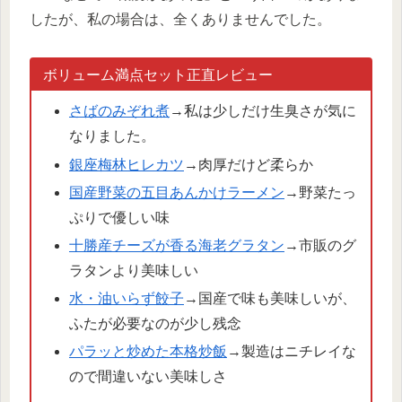
したが、私の場合は、全くありませんでした。
ボリューム満点セット正直レビュー
さばのみぞれ煮
→私は少しだけ生臭さが気に
なりました。
銀座梅林ヒレカツ
→肉厚だけど柔らか
国産野菜の五目あんかけラーメン
→野菜たっ
ぷりで優しい味
十勝産チーズが香る海老グラタン
→市販のグ
ラタンより美味しい
水・油いらず餃子
→国産で味も美味しいが、
ふたが必要なのが少し残念
パラッと炒めた本格炒飯
→製造はニチレイな
ので間違いない美味しさ