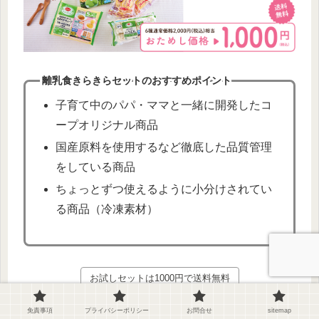
離乳食きらきらセットのおすすめポイント
子育て中のパパ・ママと一緒に開発したコ
ープオリジナル商品
国産原料を使用するなど徹底した品質管理
をしている商品
ちょっとずつ使えるように小分けされてい
る商品（冷凍素材）
お試しセットは1000円で送料無料
免責事項
プライバシーポリシー
お問合せ
sitemap
離乳食きらきらセット