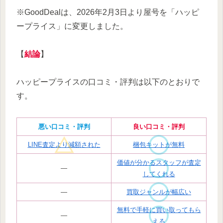
※GoodDealは、2026年2月3日より屋号を「ハッピ
ープライス」に変更しました。
【
結論
】
ハッピープライスの口コミ・評判は以下のとおりで
す。
悪い口コミ・評判
良い口コミ・評判
LINE査定より減額された
梱包キットが無料
価値が分かるスタッフが査定
―
してくれる
―
買取ジャンルが幅広い
無料で手軽に買い取ってもら
―
える